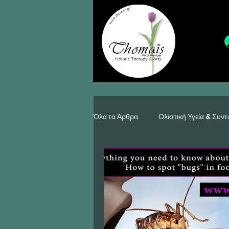
Όλα τα Άρθρα
Ολιστική Υγεία & Συντ
Κατασκευές, Κόσμημα & Διακόσμησ