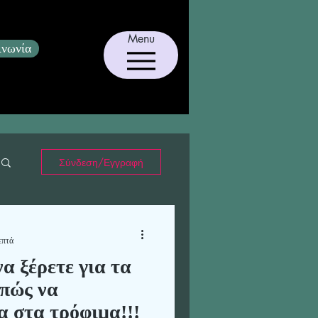
Menu
ινωνία
Σύνδεση/Εγγραφή
επτά
α ξέρετε για τα
 πώς να
τε έντομα στα τρόφιμα!!!