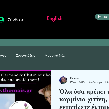
Επικο
English
Σύνδεση
αγές
Συνεντεύξεις
Μουσικά Νέα
η
Thomais
27 Απρ 2023
διαβάστηκε 14 λ
Όλα όσα πρέπει ν
καρμίνιο-χιτίνη,
εντοπίζε