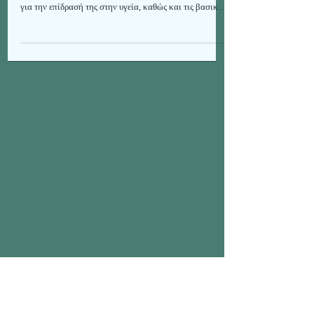
Ανακαλύψτε τους κρυφούς κινδύνους της
κρεατοφαγικής διατροφής, τους μύθους και τις αλήθειες
για την επίδρασή της στην υγεία, καθώς και τις βασικές
ελλείψεις και τοξικότητες που μπορεί να προκαλέσει.