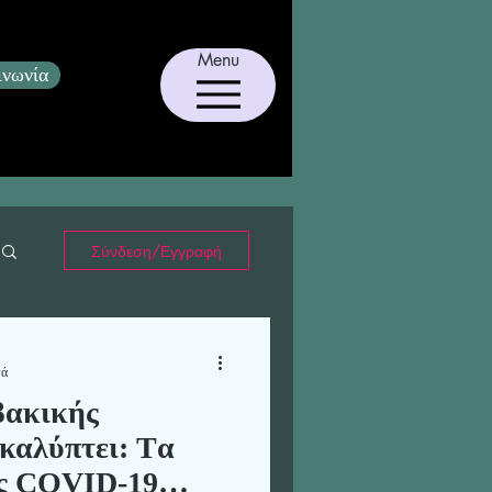
Menu
ινωνία
Σύνδεση/Εγγραφή
τά
βακικής
καλύπτει: Tα
ης COVID-19