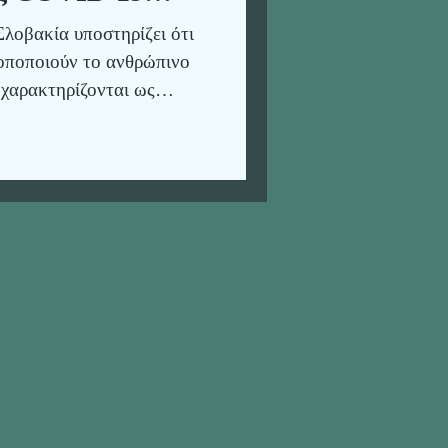
ο ανθρώπινο
λοβακία υποστηρίζει ότι
οποποιούν το ανθρώπινο
χαρακτηρίζονται ως
 οργανισμοί»,
ιδράσεις.