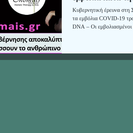
μεταλλάσσουν τ
Κυβερνητική έρευνα στη Σ
DNA!!!
τα εμβόλια COVID-19 τρ
DNA – Οι εμβολιασμένοι 
«γενετικά τροποποιημένοι
προκαλώντας διεθνείς αντ