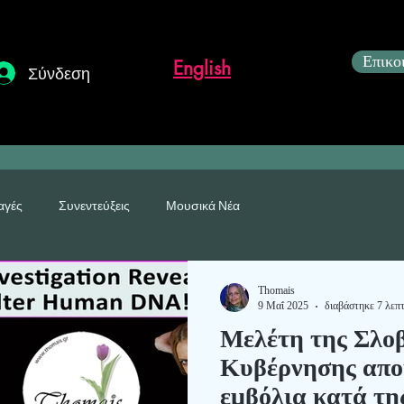
Επικο
English
Σύνδεση
αγές
Συνεντεύξεις
Μουσικά Νέα
η
Thomais
9 Μαΐ 2025
διαβάστηκε 7 λεπ
Μελέτη της Σλο
Kυβέρνησης απο
εμβόλια κατά τ