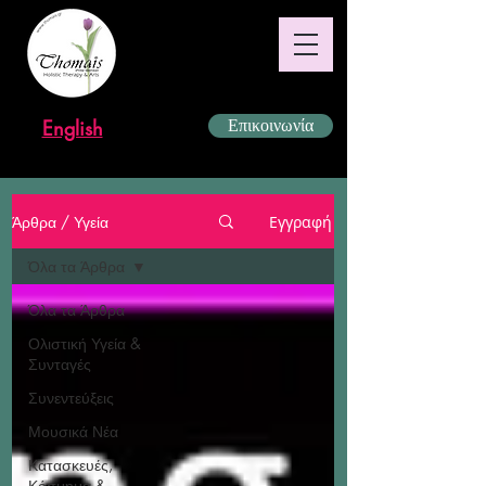
English
Επικοινωνία
Άρθρα / Υγεία
Εγγραφή
Όλα τα Άρθρα
Όλα τα Άρθρα
Ολιστική Υγεία &
Συνταγές
Συνεντεύξεις
Μουσικά Νέα
Κατασκευές,
Κόσμημα &