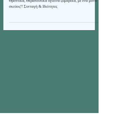
& Ιδιότητες
Θρεπτικά, Θεραπευτικά υγιεινά ζυμαρικά, με ένα μόνο
σκεύος!! Συνταγή & Ιδιότητες