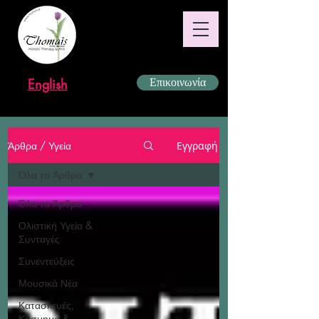
English
Επικοινωνία
Άρθρα / Υγεία
Εγγραφή
Όλα τα Άρθρα
Όλα τα Άρθρα
Ολιστική Υγεία &
Συνταγές
Συνεντεύξεις
Μουσικά Νέα
Κατασκευές,
Κόσμημα &