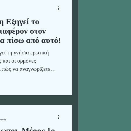
 Εξηγεί το
ιαφέρον στον
α πίσω από αυτό!
εί τη γνήσια ερωτική
ς και οι ορμόνες
ι πώς να αναγνωρίζετε
 Thomais de Fois
επτά
ρωποι, Μέρος 1ο.