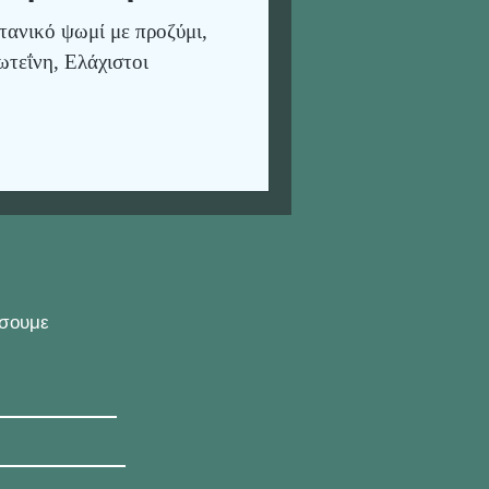
θρακες
οτανικό ψωμί με προζύμι,
ωτεΐνη, Ελάχιστοι
ήσουμε