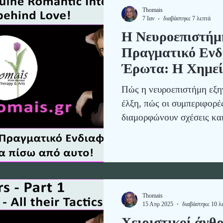
ανθρώπινη υγεία.
Thomais
7 Ιαν
διαβάστηκε 7 λεπτά
Η Νευροεπιστήμη
Πραγματικό Ενδ
Έρωτα: Η Χημεί
Πώς η νευροεπιστήμη εξηγ
έλξη, πώς οι συμπεριφορέ
διαμορφώνουν σχέσεις κα
χειριστικές στρατηγικές -
Thomais
15 Απρ 2025
διαβάστηκε 10 λ
Χειριστικοί άνθ