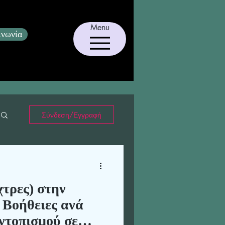
Menu
ινωνία
Σύνδεση/Εγγραφή
τρες) στην
 Βοήθειες ανά
ντοπισμού σε