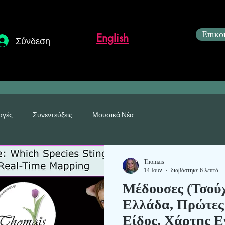
Επικο
English
Σύνδεση
αγές
Συνεντεύξεις
Μουσικά Νέα
η
Thomais
14 Ιουν
διαβάστηκε 6 λεπτά
Μέδουσες (Τσούχ
Ελλάδα, Πρώτες
Είδος, Χάρτης Ε