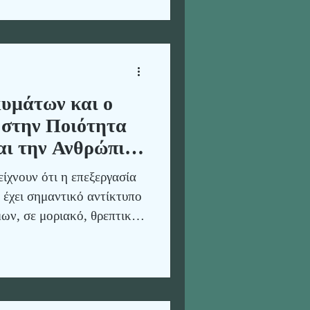
υμάτων και ο
 στην Ποιότητα
αι την Ανθρώπινη
ίχνουν ότι η επεξεργασία
 έχει σημαντικό αντίκτυπο
ων, σε μοριακό, θρεπτικό
την διατήρηση των
ην ακτινοβολία, στον
ων, και τις άμεσες
ήση μικροκυμμάτων στην