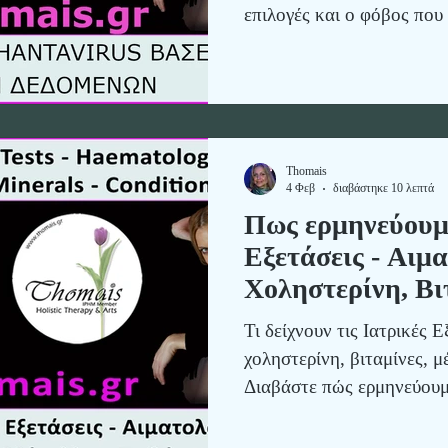
επιλογές και ο φόβος που
ενημέρωσης.
Thomais
4 Φεβ
διαβάστηκε 10 λεπτά
Πως ερμηνεύουμε
Εξετάσεις - Αιμα
Χοληστερίνη, Βι
Μέταλλα – Παθή
Τι δείχνουν τις Ιατρικές Ε
χοληστερίνη, βιταμίνες, μ
Διαβάστε πώς ερμηνεύουμε 
αυξομείωσης & συμβουλές
προσέγγισης.