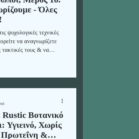
ρίζουμε - Όλες
!
τις ψυχολογικές τεχνικές
ορείτε να αναγνωρίζετε
ις τακτικές τους & να
ξικές συμπεριφορές.
 να κατανοήσουν τη
ε προσωπικές ή
πτά
Rustic Βοτανικό
: Υγιεινό, Χωρίς
ς Πρωτεΐνη &