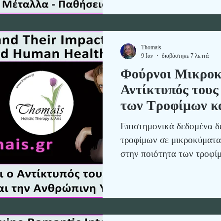
Thomais
9 Ιαν
διαβάστηκε 7 λεπτά
Φούρνοι Μικροκ
Αντίκτυπός τους
των Τροφίμων κ
Υγεία
Eπιστημονικά δεδομένα δε
τροφίμων σε μικροκύματα
στην ποιότητα των τροφίμ
και βιολογικό επίπεδο, σ
θρεπτικών συστατικών, στ
σχηματισμό τοξικών ενώσε
επιπτώσεις που έχει η χρ