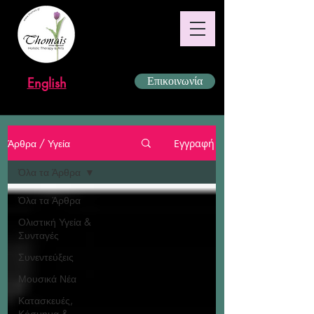
English
Επικοινωνία
Άρθρα / Υγεία
Εγγραφή
Όλα τα Άρθρα
Όλα τα Άρθρα
Ολιστική Υγεία &
Συνταγές
Συνεντεύξεις
Μουσικά Νέα
Κατασκευές,
Κόσμημα &