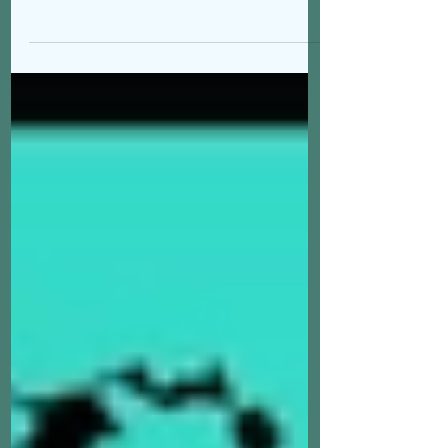
στην εκπομπή Μουσικές Συνεδρίες με τον Ιωάννη
Κώτσο. Ozzy66Radio:...