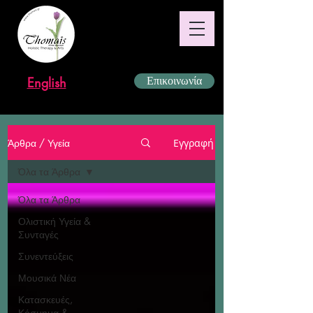
English
Επικοινωνία
Άρθρα / Υγεία
Εγγραφή
Όλα τα Άρθρα
Όλα τα Άρθρα
Ολιστική Υγεία &
Συνταγές
Συνεντεύξεις
Μουσικά Νέα
Κατασκευές,
Κόσμημα &