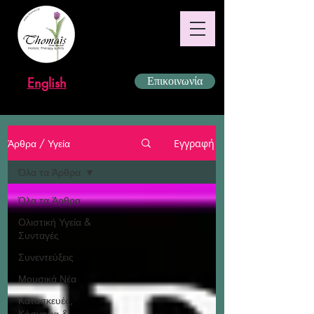
English
Επικοινωνία
Άρθρα / Υγεία
Εγγραφή
Όλα τα Άρθρα
Όλα τα Άρθρα
Ολιστική Υγεία &
Συνταγές
Συνεντεύξεις
Μουσικά Νέα
Κατασκευές,
Κόσμημα &