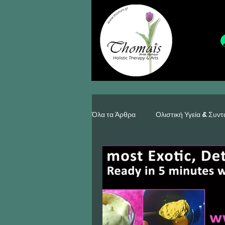
Όλα τα Άρθρα
Ολιστική Υγεία & Συντ
Κατασκευές, Κόσμημα & Διακόσμησ