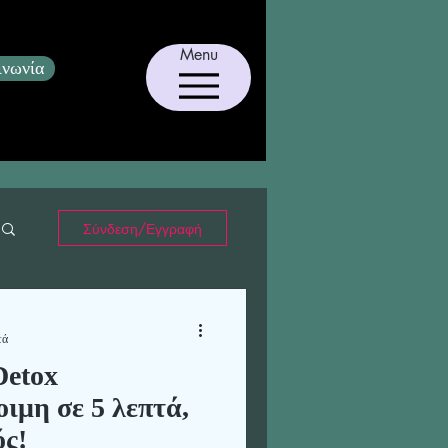
Menu
ινωνία
Σύνδεση/Εγγραφή
τά
Detox
ιμη σε 5 λεπτά,
ός!