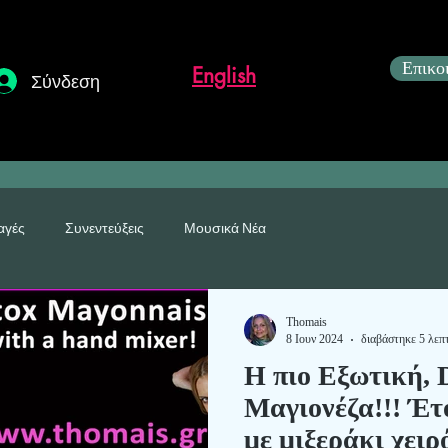
Επικο
English
Σύνδεση
αγές
Συνεντεύξεις
Μουσικά Νέα
η
Thomais
8 Ιουν 2024
διαβάστηκε 5 λεπ
Η πιο Εξωτική, 
Μαγιονέζα!!! Έτο
με μιξεράκι χειρ