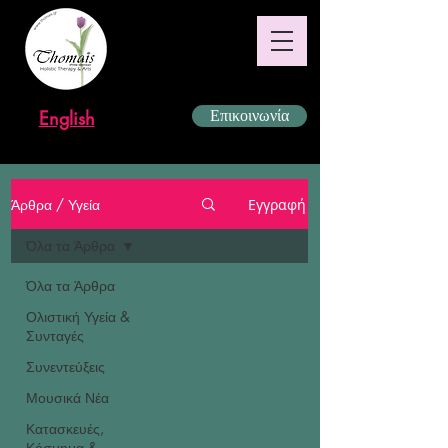
English
Επικοινωνία
Άρθρα / Υγεία
Εγγραφή
Όλα τα Άρθρα
Όλα τα Άρθρα
Ολιστική Υγεία &
Συνταγές
Συνεντεύξεις
Μουσικά Νέα
Κατασκευές,
Κόσμημα &