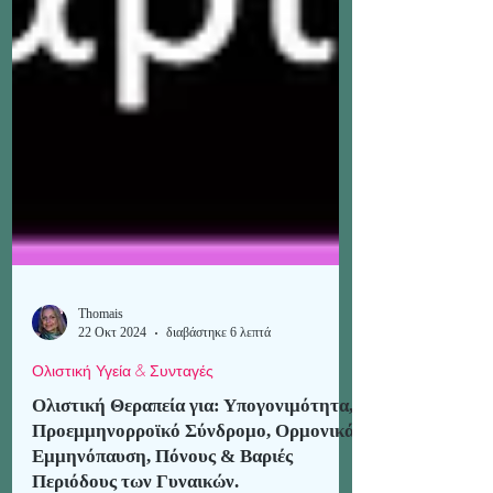
Thomais
22 Οκτ 2024
διαβάστηκε 6 λεπτά
Ολιστική Υγεία & Συνταγές
Ολιστική Θεραπεία για: Υπογονιμότητα,
Προεμμηνορροϊκό Σύνδρομο, Ορμονικά,