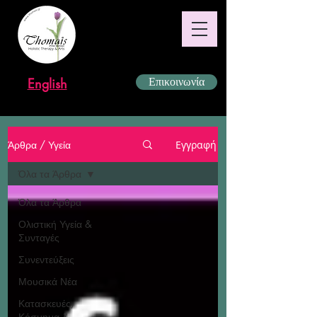
English
Επικοινωνία
Άρθρα / Υγεία
Εγγραφή
Όλα τα Άρθρα
Όλα τα Άρθρα
Ολιστική Υγεία &
Συνταγές
Συνεντεύξεις
Μουσικά Νέα
Κατασκευές,
Κόσμημα &