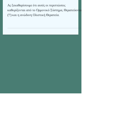
Εμμηνόπαυση, Πόνους & Βαριές
Περιόδους των Γυναικών.
Ας ξεκαθαρίσουμε ότι αυτές οι περιπτώσεις
καθορίζονται από το Ορμονικό Σύστημα, Θεραπεύονται
(!!) και η ανώδυνη Ολιστική Θεραπεία.