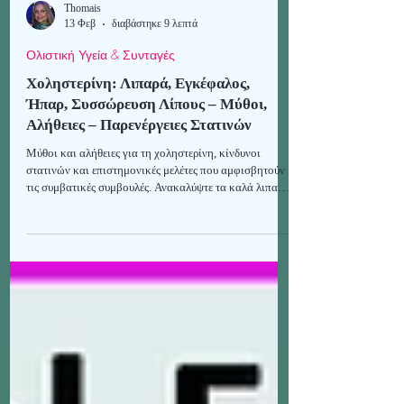
Thomais
13 Φεβ
διαβάστηκε 9 λεπτά
Ολιστική Υγεία & Συνταγές
Χοληστερίνη: Λιπαρά, Εγκέφαλος,
Ήπαρ, Συσσώρευση Λίπους – Μύθοι,
Αλήθειες – Παρενέργειες Στατινών
Μύθοι και αλήθειες για τη χοληστερίνη, κίνδυνοι
στατινών και επιστημονικές μελέτες που αμφισβητούν
τις συμβατικές συμβουλές. Ανακαλύψτε τα καλά λιπαρά
που προστατεύουν τον εγκέφαλο και το ήπαρ από άνοια
και τοξίνες. Οδηγός για υγιή διατροφή χωρίς φόβο.