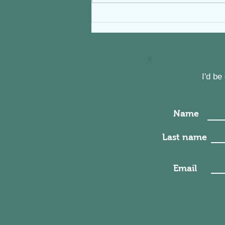
Ένα ακόμα βήμα για εμένα &
πώς η συγκέντρωση σε ένα
στόχο, βοηθάει την Ψυχική μας
Υγεία!!
I'd b
Name
Last name
Email