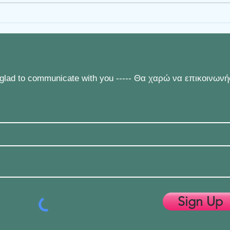
Η συνέντευξη της Thomais de
Αποκ
Fois στον Ozzy66Radio
Thom
artic
e glad to communicate with you ----- Θα χαρώ να επικοινων
Sign Up