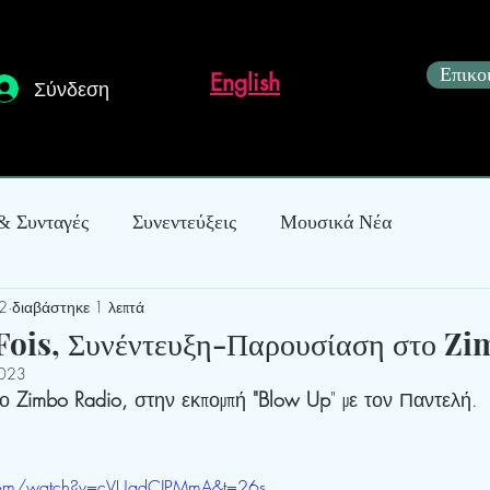
Επικο
English
Σύνδεση
 & Συνταγές
Συνεντεύξεις
Μουσικά Νέα
2
διαβάστηκε 1 λεπτά
κόσμηση
ois, Συνέντευξη-Παρουσίαση στο Z
2023
ο 
Zimbo Radio, 
στην εκπομπή
 "Blow Up
" με τον Παντελή.
.com/watch?v=cVUadCJPMmA&t=26s