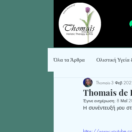
Όλα τα Άρθρα
Ολιστική Υγεία
Thomais
3 Φεβ 202
Κατασκευές, Κόσμημα & Δια
Thomais de F
Έγινε ενημέρωση:
8 Μαΐ 
Η συνέντευξή μου στ
https://www.youtube