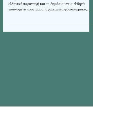
Εισαγόμενα Λ. Αμερικής - Mercosur
Η συμφωνία Mercosur θέτει σε σοβαρό κίνδυνο την
ελληνική παραγωγή και τη δημόσια υγεία. Φθηνά
εισαγόμενα τρόφιμα, απαγορευμένα φυτοφάρμακα,
ορμόνες, παθογόνα και θεσμική διαφθορά απειλούν
αγρότες, καταναλωτές και προστατευμένα προϊόντα
ΠΟΠ.