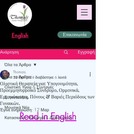
English
Επικοινωνία
Ανάρτηση
Εγγραφή
Όλα τα Άρθρα
Thomais
Όλα τα Άρθρα
22 Οκτ 2024
διαβάστηκε 6 λεπτά
Ολιστική Θεραπεία για: Υπογονιμότητα,
Ολιστική Υγεία & Συνταγές
Προεμμηνορροϊκό Σύνδρομο, Ορμονικά,
Εμμηνόπαυση, Πόνους & Βαριές Περιόδους των
Συνεντεύξεις
Γυναικών.
Μουσικά Νέα
Έγινε ενημέρωση:
12 Μαρ
Read in English
Κατασκευές, Κόσμημα & Διακόσμηση