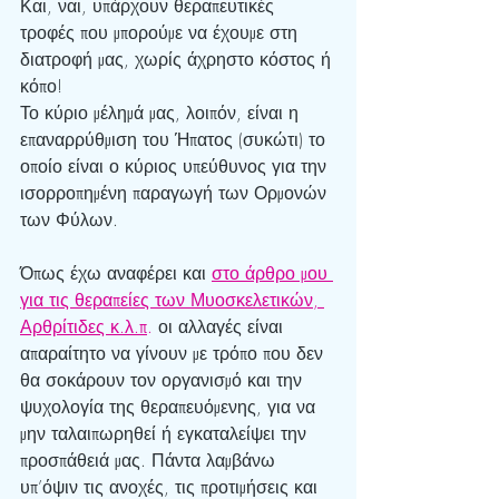
Και, ναι, υπάρχουν θεραπευτικές 
τροφές που μπορούμε να έχουμε στη 
διατροφή μας, χωρίς άχρηστο κόστος ή 
κόπο!
Το κύριο μέλημά μας, λοιπόν, είναι η 
επαναρρύθμιση του Ήπατος (συκώτι) το 
οποίο είναι ο κύριος υπεύθυνος για την 
ισορροπημένη παραγωγή των Ορμονών 
των Φύλων.
Όπως έχω αναφέρει και 
στο άρθρο μου 
για τις θεραπείες των Μυοσκελετικών, 
Αρθρίτιδες κ.λ.π
.
 οι αλλαγές είναι 
απαραίτητο να γίνουν με τρόπο που δεν 
θα σοκάρουν τον οργανισμό και την 
ψυχολογία της θεραπευόμενης, για να 
μην ταλαιπωρηθεί ή εγκαταλείψει την 
προσπάθειά μας. Πάντα λαμβάνω 
υπ’όψιν τις ανοχές, τις προτιμήσεις και 