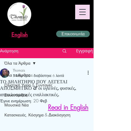
English
Επικοινωνία
Ανάρτηση
Εγγραφή
Όλα τα Άρθρα
Thomais
Όλα τα Άρθρα
5 Μαρ 2024
διαβάστηκε 6 λεπτά
ΤΟ ΔΗΛΗΤΗΡΙΟ ΠΟΥ ΛΕΓΕΤΑΙ
Ολιστική Υγεία & Συνταγές
ΑΠΟΣΜΗΤΙΚΟ & οι υγιεινές, φυσικές,
αποτελεσματικές εναλλακτικές.
Συνεντεύξεις
Έγινε ενημέρωση:
20 Φεβ
Μουσικά Νέα
Read in English
Κατασκευές, Κόσμημα & Διακόσμηση