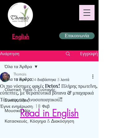
English
Επικοινωνία
Ανάρτηση
Εγγραφή
Όλα τα Άρθρα
Thomais
Όλα τα Άρθρα
18 Ιουν 2024
διαβάστηκε 5 λεπτά
Οι πιο νόστιμες φακές Detox! Πλήρης πρωτεΐνη,
Ολιστική Υγεία & Συνταγές
εύπεπτες, με θεραπευτικά βότανα & μπαχαρικά
Τόνωσης του Ανοσοποιητικού!!
Συνεντεύξεις
Έγινε ενημέρωση:
18 Φεβ
Read in English
Μουσικά Νέα
Κατασκευές, Κόσμημα & Διακόσμηση