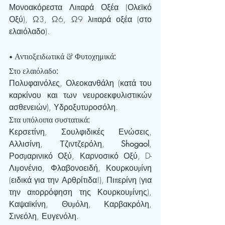
Μονοακόρεστα Λιπαρά Οξέα (Ολεϊκό 
Οξύ), Ω3, Ω6, Ω9 λιπαρά οξέα (στο 
ελαιόλαδο).
• Αντιοξειδωτικά & Φυτοχημικά:
Στο ελαιόλαδο: 
Πολυφαινόλες, Ολεοκανθάλη (κατά του 
καρκίνου και των νευροεκφυλιστικών 
ασθενειών), Υδροξυτυροσόλη.
Στα υπόλοιπα συστατικά: 
Κερσετίνη, Σουλφιδικές Ενώσεις, 
Αλλισίνη, Τζιντζερόλη, 
Shogaol
, 
Ροσμαρινικό Οξύ, Καρνοσικό Οξύ, D-
Λιμονένιο, Φλαβονοειδή, Κουρκουμίνη 
(ειδικά για την Αρθρίτιδα!), Πιπερίνη (για 
την απορρόφηση της Κουρκουμίνης), 
Καψαϊκίνη, Θυμόλη, Καρβακρόλη, 
Σινεόλη, Ευγενόλη.