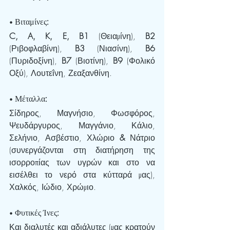
• 
Βιταμίνες
: 
C, A, K, E, B1
 (Θειαμίνη), 
B2 
(Ριβοφλαβίνη), 
B3 
(Νιασίνη), 
B6 
(Πυριδοξίνη), 
B7 
(Βιοτίνη), 
B9 
(Φολικό 
Οξύ), Λουτεΐνη, Ζεαξανθίνη.
• Μέταλλα: 
Σίδηρος, Μαγνήσιο, Φωσφόρος, 
Ψευδάργυρος, Μαγγάνιο, Κάλιο, 
Σελήνιο, Ασβέστιο, Χλώριο 
& 
Νάτριο 
(συνεργάζονται στη διατήρηση της 
ισορροπίας των υγρών και στο να 
εισέλθει το νερό στα κύτταρά μας), 
Χαλκός, Ιώδιο, Χρώμιο.
• Φυτικές Ίνες: 
Και διαλυτές και αδιάλυτες (μας κρατούν 