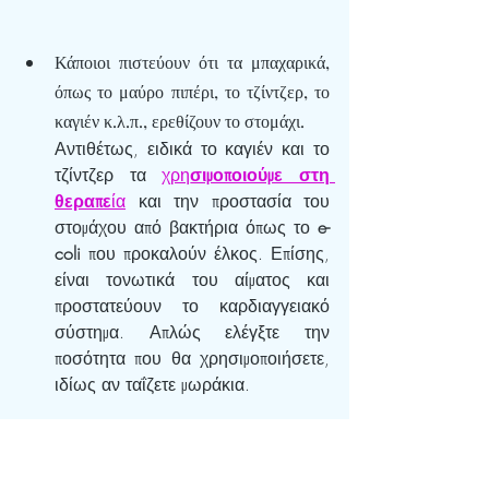
Κάποιοι πιστεύουν ότι τα μπαχαρικά, 
όπως το μαύρο πιπέρι, το τζίντζερ, το 
καγιέν κ.λ.π., ερεθίζουν το στομάχι. 
Αντιθέτως, ειδικά το καγιέν και το 
τζίντζερ τα 
χρη
σιμοποιούμε στη 
θεραπε
ία
 και την προστασία του 
στομάχου από βακτήρια όπως το 
e-
coli
 που προκαλούν έλκος. Επίσης, 
είναι τονωτικά του αίματος και 
προστατεύουν το καρδιαγγειακό 
σύστημα. Απλώς ελέγξτε την 
ποσότητα που θα χρησιμοποιήσετε, 
ιδίως αν ταΐζετε μωράκια.
Πάντα μαγειρεύω μεγάλες ποσότητες 
και τις καταψύχω σε μερίδες. 