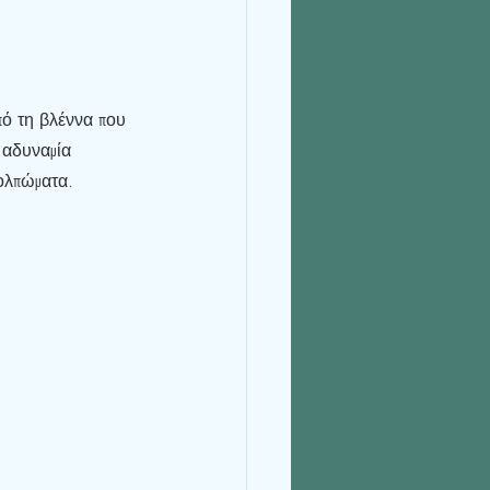
πό τη βλέννα που 
 αδυναμία 
ολπώματα. 