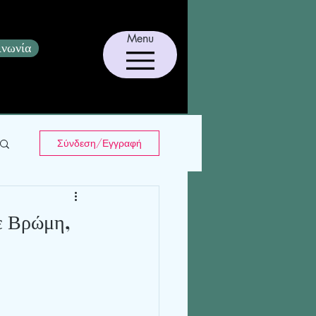
Menu
ινωνία
Σύνδεση/Εγγραφή
ε Βρώμη,