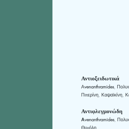
Αντιοξειδωτικά
Α
venanthramides
, Πολυ
Πιπερίνη, Καψαϊκίνη, Κ
Αντιφλεγμονώδη
Αvenanthramides
, Πολυ
Θυμόλη.