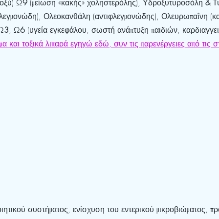
 οξύ) Ω
9
 (μείωση «κακής» χοληστερόλης), Υδροξυτυροσόλη 
& 
Τ
λεγμονώδη), Ολεοκανθάλη (αντιφλεγμονώδης), Ολευρωπαΐνη (κα
 Ω
3
, Ω
6
 (υγεία εγκεφάλου, σωστή ανάπτυξη παιδιών, καρδιαγγει
μα και τοξικά λιπαρά εγηγώ εδώ, συν τις παρενέργειες από τις σ
ητικού συστήματος, ενίσχυση του εντερικού μικροβιώματος, πρ