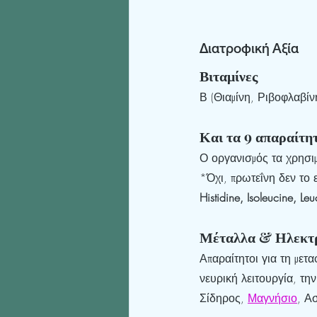
Διατροφική Αξία
Βιταμίνες
Β (Θιαμίνη, Ριβοφλαβίν
Και τα 9 απαραίτητ
Ο οργανισμός τα χρησιμ
*Όχι, πρωτεΐνη δεν το ε
Histidine, Isoleucine, Le
Μέταλλα & Ηλεκτρ
Απαραίτητοι για τη μετ
νευρική λειτουργία, τη
Σίδηρος, 
Μαγνήσιο
, Α