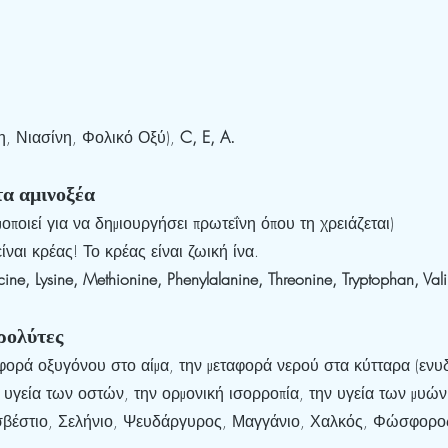
η, Νιασίνη, Φολικό Οξύ), 
C, E, A.
α αμινοξέα 
οποιεί για να δημιουργήσει πρωτεΐνη όπου τη χρειάζεται)
ίναι κρέας! Το κρέας είναι ζωική ίνα.
ucine, Lysine, Methionine, Phenylalanine, Threonine, Tryptophan, Val
ολύτες 
αφορά οξυγόνου στο αίμα, την μεταφορά νερού στα κύτταρα (ενυ
ν υγεία των οστών, την ορμονική ισορροπία, την υγεία των μυώ
σβέστιο, Σελήνιο, Ψευδάργυρος, Μαγγάνιο, Χαλκός, Φώσφορος