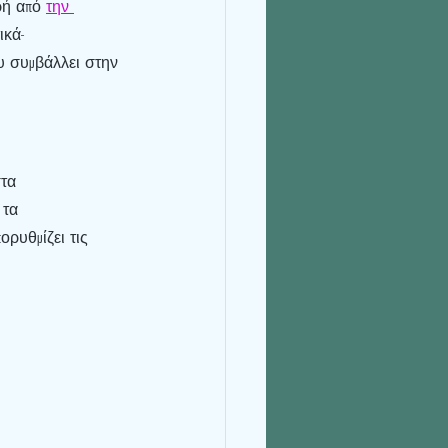
ρή από 
την 
ικά-
υ συμβάλλει στην 
τα 
 τα 
ορυθμίζει τις 