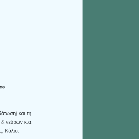
ine
δάτωση) και τη 
ν & νεύρων κ.α.
, Κάλιο.