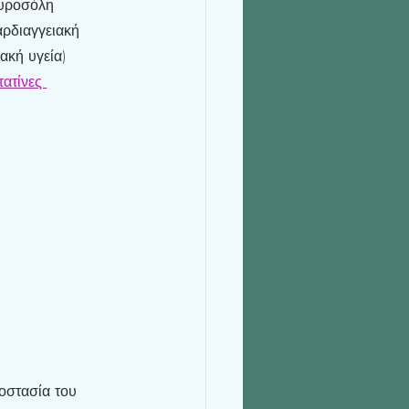
υροσόλη 
ρδιαγγειακή 
ακή υγεία)
τατίνες 
οστασία του 