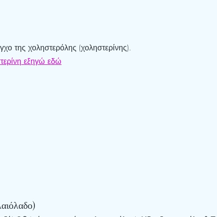
εγχο της χοληστερόλης (χοληστερίνης).
στερίνη εξηγώ εδώ
λαιόλαδο)