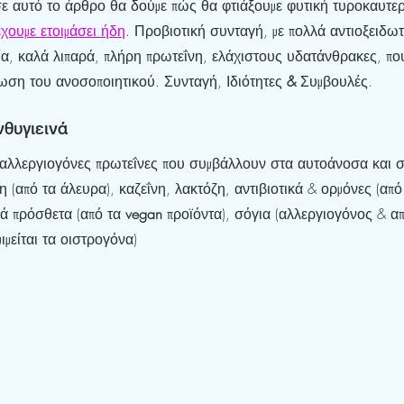
σε αυτό το άρθρο θα δούμε πώς θα φτιάξουμε φυτική τυροκαυτε
χουμε ετοιμάσει ήδη
. Προβιοτική συνταγή, με πολλά αντιοξειδωτ
α, καλά λιπαρά, πλήρη πρωτεΐνη, ελάχιστους υδατάνθρακες, πο
ωση του ανοσοποιητικού. Συνταγή, Ιδιότητες 
& 
Συμβουλές.
θυγιεινά
 αλλεργιογόνες πρωτεΐνες που συμβάλλουν στα αυτοάνοσα και σ
 (από τα άλευρα), καζεΐνη, λακτόζη, αντιβιοτικά & ορμόνες (από
ά πρόσθετα (από τα 
vegan 
προϊόντα), σόγια (αλλεργιογόνος & απ
ιμείται τα οιστρογόνα)