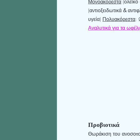
Μονοακόρεστα
 (ολεϊκό
(αντιοξειδωτικά 
& 
αντιφ
υγεία) 
Πολυακόρεστα
:
Αναλυτικά για τα ωφέλι
Προβιοτικά
Θωράκιση του ανοσοποι