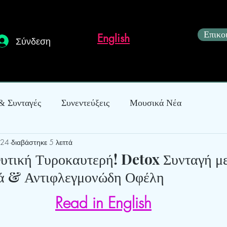
Επικο
English
Σύνδεση
 & Συνταγές
Συνεντεύξεις
Μουσικά Νέα
024
διαβάστηκε 5 λεπτά
κόσμηση
Φυτική Τυροκαυτερή! Detox Συνταγή μ
κά & Αντιφλεγμονώδη Οφέλη
Read in English